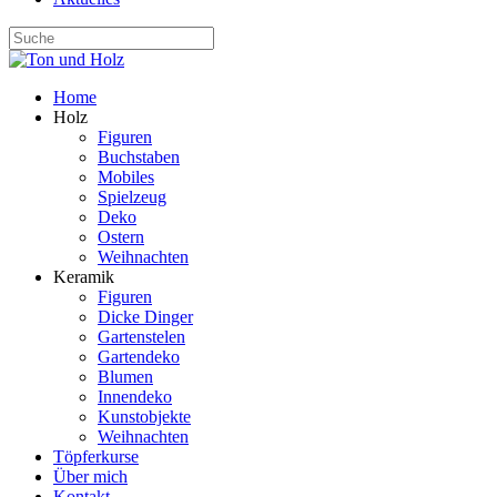
Home
Holz
Figuren
Buchstaben
Mobiles
Spielzeug
Deko
Ostern
Weihnachten
Keramik
Figuren
Dicke Dinger
Gartenstelen
Gartendeko
Blumen
Innendeko
Kunstobjekte
Weihnachten
Töpferkurse
Über mich
Kontakt