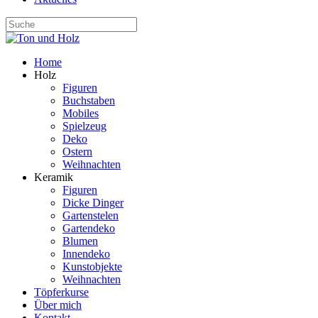
Home
Holz
Figuren
Buchstaben
Mobiles
Spielzeug
Deko
Ostern
Weihnachten
Keramik
Figuren
Dicke Dinger
Gartenstelen
Gartendeko
Blumen
Innendeko
Kunstobjekte
Weihnachten
Töpferkurse
Über mich
Kontakt