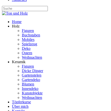
Home
Holz
Figuren
Buchstaben
Mobiles
Spielzeug
Deko
Ostern
Weihnachten
Keramik
Figuren
Dicke Dinger
Gartenstelen
Gartendeko
Blumen
Innendeko
Kunstobjekte
Weihnachten
Töpferkurse
Über mich
Kontakt