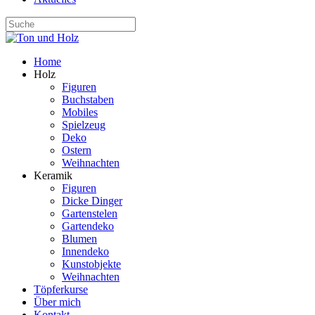
Home
Holz
Figuren
Buchstaben
Mobiles
Spielzeug
Deko
Ostern
Weihnachten
Keramik
Figuren
Dicke Dinger
Gartenstelen
Gartendeko
Blumen
Innendeko
Kunstobjekte
Weihnachten
Töpferkurse
Über mich
Kontakt