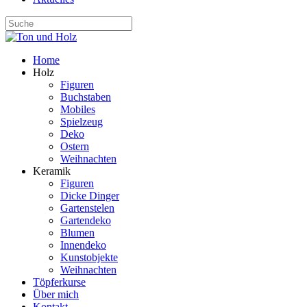
Home
Holz
Figuren
Buchstaben
Mobiles
Spielzeug
Deko
Ostern
Weihnachten
Keramik
Figuren
Dicke Dinger
Gartenstelen
Gartendeko
Blumen
Innendeko
Kunstobjekte
Weihnachten
Töpferkurse
Über mich
Kontakt