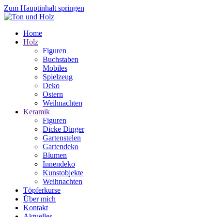
Zum Hauptinhalt springen
Home
Holz
Figuren
Buchstaben
Mobiles
Spielzeug
Deko
Ostern
Weihnachten
Keramik
Figuren
Dicke Dinger
Gartenstelen
Gartendeko
Blumen
Innendeko
Kunstobjekte
Weihnachten
Töpferkurse
Über mich
Kontakt
Aktuelles