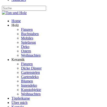
Home
Holz
Figuren
Buchstaben
Mobiles
Spielzeug
Deko
Ostern
Weihnachten
Keramik
Figuren
Dicke Dinger
Gartenstelen
Gartendeko
Blumen
Innendeko
Kunstobjekte
Weihnachten
Töpferkurse
Über mich
Kontakt